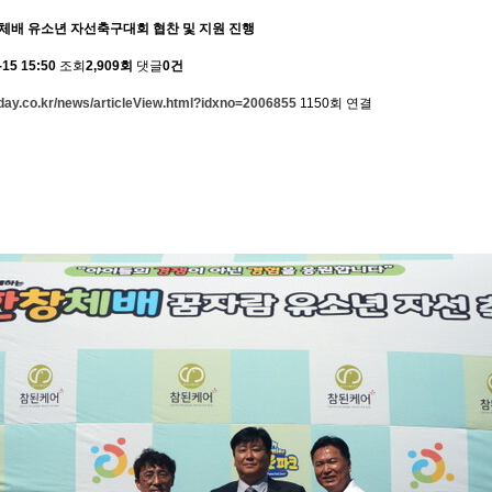
체배 유소년 자선축구대회 협찬 및 지원 진행
-15 15:50
조회
2,909회
댓글
0건
day.co.kr/news/articleView.html?idxno=2006855
1150회 연결