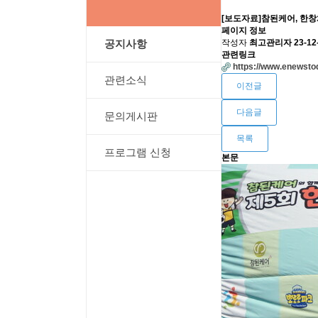
[보도자료]참된케어, 한창
페이지 정보
작성자
최고관리자
23-12
공지사항
관련링크
https://www.enewsto
관련소식
이전글
다음글
문의게시판
목록
프로그램 신청
본문