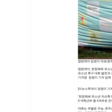
참된케어 임영지 대표(왼쪽
참된케어, 한창체배 유소
유소년 축구 대회 발전과 
기자명 정영미 기자 입력 202
[이뉴스투데이 정영미 기자
‘한창체배 유소년 자선축구
5~6학년부 총 4개부로 
대회는 부별로 우승, 준우