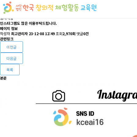
공지사항
인스타그램도 많은 이용부탁드립니다.
페이지 정보
작성자
최고관리자
23-12-08 12:49
조회
2,970회
댓글
0건
관련링크
이전글
다음글
목록
본문