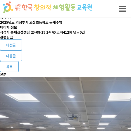
행사사진
2025년도 의정부시 고산초등학교 공개수업
페이지 정보
작성자
송재진선생님
25-08-19 14:40
조회
412회
댓글
0건
관련링크
이전글
다음글
목록
본문